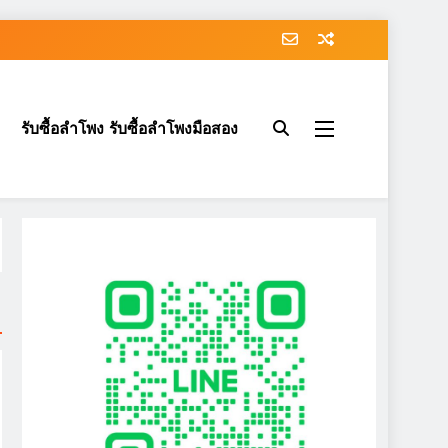
รับซื้อลำโพง รับซื้อลำโพงมือสอง