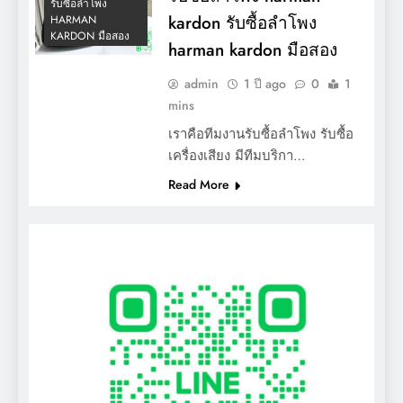
รับซื้อลำโพง
kardon รับซื้อลำโพง
HARMAN
KARDON มือสอง
harman kardon มือสอง
admin
1 ปี ago
0
1
mins
เราคือทีมงานรับซื้อลำโพง รับซื้อ
เครื่องเสียง มีทีมบริกา…
Read More