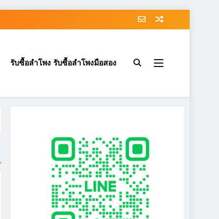
รับซื้อลำโพง รับซื้อลำโพงมือสอง