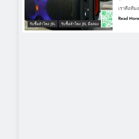
เราคือทีมง
Read Mor
รับซื้อลำโพง JBL
รับซื้อลำโพง JBL มือสอง