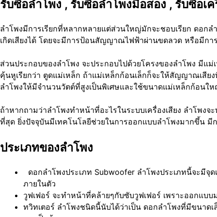
รับซื้อลำโพง , รับซื้อลำโพงมือสอง , รับซื้อเครื
ลำโพงมีการเรียกที่หลากหลายแต่ส่วนใหญ่มักจะชอบเรียก ดอกลำโ
เกิดเสียงได้ โดยจะมีการป้อนสัญญาณไฟฟ้าผ่านขดลวด หรือมีการต
ส่วนประกอบของลำโพง จะประกอบไปด้วยโครงของลำโพง มีแม่เหล็กที
คุ้นหูเรียกว่า ตูดแม่เหล็ก ถ้าแม่เหล็กก้อนเล็กก็จะให้สัญญาณเสีย
ลำโพงให้มีจำนวนวัตต์ที่สูงเป็นพิเศษและใช้ขนาดแม่เหล็กก้อนใหญ่ บ
ถ้าหากถามว่าลำโพงทำหน้าที่อะไรในระบบเครื่องเสียง ลำโพงจะทำห
ที่สุด ยิ่งปัจจุบันมีเทคโนโลยีช่วยในการออกแบบลำโพงมากขึ้น มีกา
ประเภทของลำโพง
ดอกลำโพงประเภท Subwoofer ลำโพงประเภทนี้จะมีจุดเด่น
ภายในตัว
วูฟเฟอร์ จะทำหน้าที่คล้ายๆกับซับวูฟเฟอร์ เพราะออกแบบ
ทวิทเตอร์ ลำโพงชนิดนี้นับได้ว่าเป็น ดอกลำโพงที่มีขนาดเ