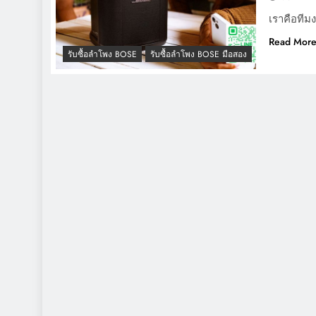
เราคือทีมง
Read Mor
รับซื้อลำโพง BOSE
รับซื้อลำโพง BOSE มือสอง