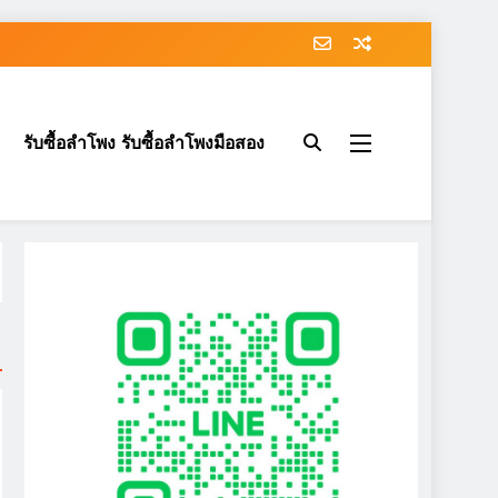
รับซื้อลำโพง รับซื้อลำโพงมือสอง