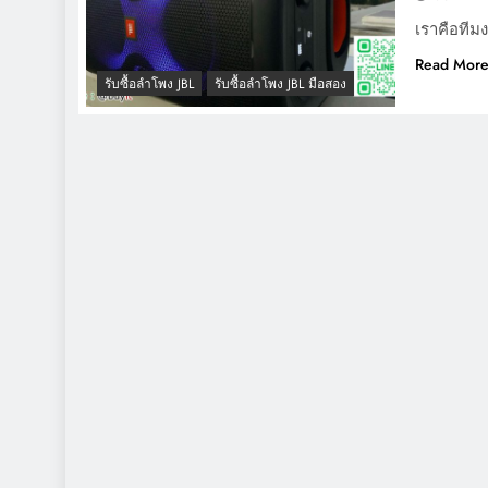
เราคือทีมง
Read Mor
รับซื้อลำโพง JBL
รับซื้อลำโพง JBL มือสอง