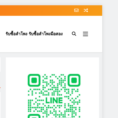
รับซื้อลำโพง รับซื้อลำโพงมือสอง