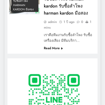
รับซื้อลำโพง
kardon รับซื้อลำโพง
HARMAN
KARDON มือสอง
harman kardon มือสอง
admin
1 ปี ago
0
1
mins
เราคือทีมงานรับซื้อลำโพง รับซื้อ
เครื่องเสียง มีทีมบริกา…
Read More